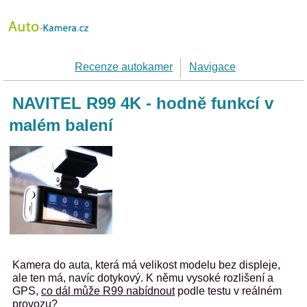
Recenze autokamer
Navigace
NAVITEL R99 4K - hodně funkcí v
malém balení
Kamera do auta, která má velikost modelu bez displeje,
ale ten má, navíc dotykový. K němu vysoké rozlišení a
GPS,
co dál může R99 nabídnout
podle testu v reálném
provozu?