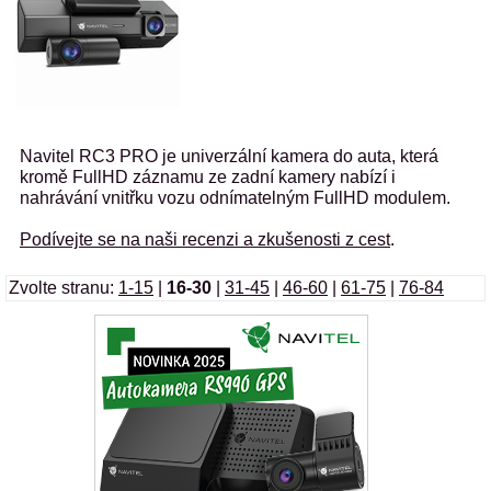
Navitel RC3 PRO je univerzální kamera do auta, která
kromě FullHD záznamu ze zadní kamery nabízí i
nahrávání vnitřku vozu odnímatelným FullHD modulem.
Podívejte se na naši recenzi a zkušenosti z cest
.
Zvolte stranu:
1-15
|
16-30
|
31-45
|
46-60
|
61-75
|
76-84