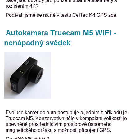
Jaké jsou důvody pro pořízení duální autokamery s
rozlišením 4K?
Podívali jsme se na ně v
testu CelTec K4 GPS zde
Autokamera Truecam M5 WiFi -
nenápadný svědek
Evoluce kamer do auta postupuje a jedním z příkladů je
Truecam M5. Konzervativní tělo v kompaktní velikosti je
upevněné prostřednictvím prostorově úsporného
magnetického držáku s možností připojení GPS.