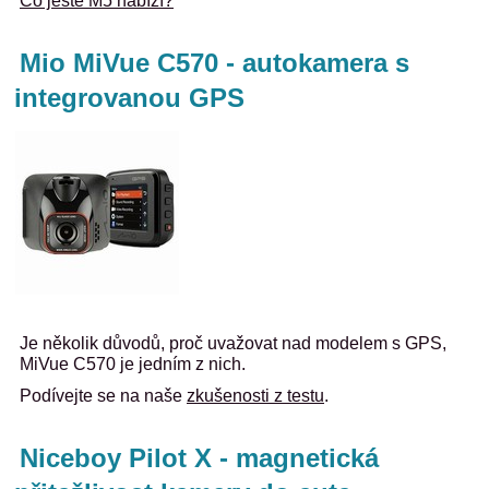
Co ještě M5 nabízí?
Mio MiVue C570 - autokamera s
integrovanou GPS
Je několik důvodů, proč uvažovat nad modelem s GPS,
MiVue C570 je jedním z nich.
Podívejte se na naše
zkušenosti z testu
.
Niceboy Pilot X - magnetická