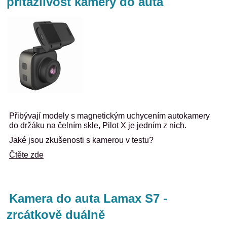
přitažlivost kamery do auta
Přibývají modely s magnetickým uchycením autokamery
do držáku na čelním skle, Pilot X je jedním z nich.
Jaké jsou zkušenosti s kamerou v testu?
Čtěte zde
Kamera do auta Lamax S7 -
zrcátkově duálně