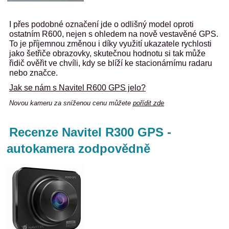
I přes podobné označení jde o odlišný model oproti
ostatním R600, nejen s ohledem na nově vestavěné GPS.
To je příjemnou změnou i díky využití ukazatele rychlosti
jako šetřiče obrazovky, skutečnou hodnotu si tak může
řidič ověřit ve chvíli, kdy se blíží ke stacionárnímu radaru
nebo značce.
Jak se nám s Navitel R600 GPS jelo?
Novou kameru za sníženou cenu můžete
pořídit zde
Recenze Navitel R300 GPS -
autokamera zodpovědně