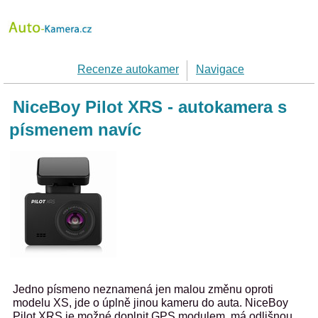
Recenze autokamer
Navigace
NiceBoy Pilot XRS - autokamera s
písmenem navíc
Jedno písmeno neznamená jen malou změnu oproti
modelu XS, jde o úplně jinou kameru do auta. NiceBoy
Pilot XRS je možné doplnit GPS modulem, má odlišnou