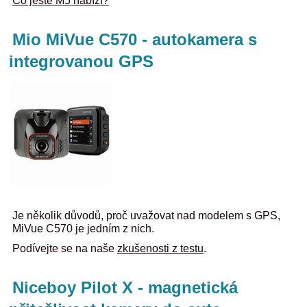
Co ještě M5 nabízí?
Mio MiVue C570 - autokamera s
integrovanou GPS
Je několik důvodů, proč uvažovat nad modelem s GPS,
MiVue C570 je jedním z nich.
Podívejte se na naše
zkušenosti z testu
.
Niceboy Pilot X - magnetická