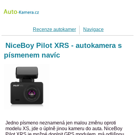
Recenze autokamer
Navigace
NiceBoy Pilot XRS - autokamera s
písmenem navíc
Jedno písmeno neznamená jen malou změnu oproti
modelu XS, jde o úplně jinou kameru do auta. NiceBoy
Pilot XRS je možné doplnit GPS modulem, má odlišnou