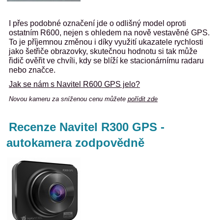
I přes podobné označení jde o odlišný model oproti
ostatním R600, nejen s ohledem na nově vestavěné GPS.
To je příjemnou změnou i díky využití ukazatele rychlosti
jako šetřiče obrazovky, skutečnou hodnotu si tak může
řidič ověřit ve chvíli, kdy se blíží ke stacionárnímu radaru
nebo značce.
Jak se nám s Navitel R600 GPS jelo?
Novou kameru za sníženou cenu můžete
pořídit zde
Recenze Navitel R300 GPS -
autokamera zodpovědně