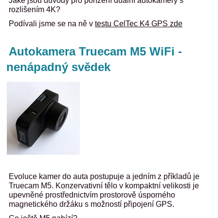
Jaké jsou důvody pro pořízení duální autokamery s
rozlišením 4K?
Podívali jsme se na ně v
testu CelTec K4 GPS zde
Autokamera Truecam M5 WiFi -
nenápadný svědek
Evoluce kamer do auta postupuje a jedním z příkladů je
Truecam M5. Konzervativní tělo v kompaktní velikosti je
upevněné prostřednictvím prostorově úsporného
magnetického držáku s možností připojení GPS.