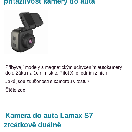
přitažlivost kamery do auta
Přibývají modely s magnetickým uchycením autokamery
do držáku na čelním skle, Pilot X je jedním z nich.
Jaké jsou zkušenosti s kamerou v testu?
Čtěte zde
Kamera do auta Lamax S7 -
zrcátkově duálně