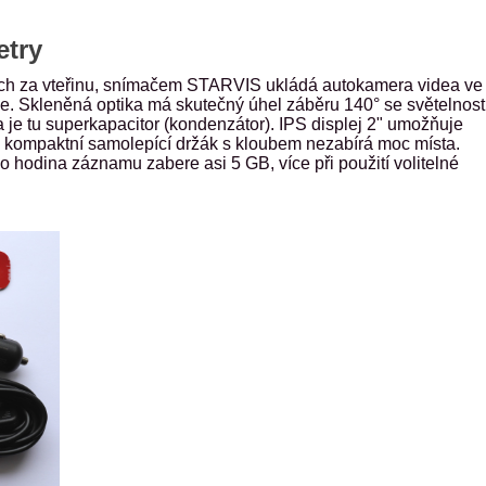
etry
cích za vteřinu, snímačem STARVIS ukládá autokamera videa ve
e. Skleněná optika má skutečný úhel záběru 140° se světelnost
 je tu superkapacitor (kondenzátor). IPS displej 2" umožňuje
, kompaktní samolepící držák s kloubem nezabírá moc místa.
 hodina záznamu zabere asi 5 GB, více při použití volitelné