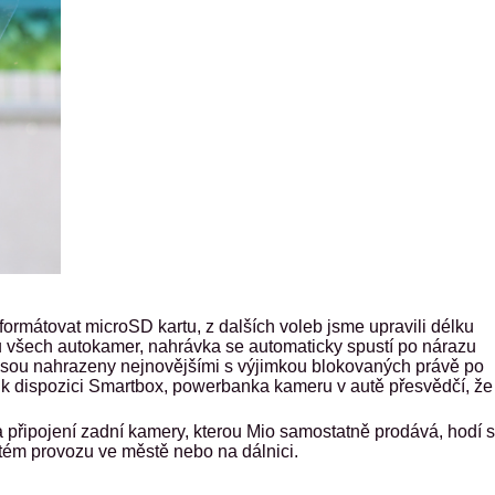
ormátovat microSD kartu, z dalších voleb jsme upravili délku
u všech autokamer, nahrávka se automaticky spustí po nárazu
my jsou nahrazeny nejnovějšími s výjimkou blokovaných právě po
 k dispozici
Smartbox, powerbanka kameru v autě přesvědčí, že
připojení zadní kamery, kterou Mio samostatně prodává, hodí 
stém provozu ve městě nebo na dálnici.