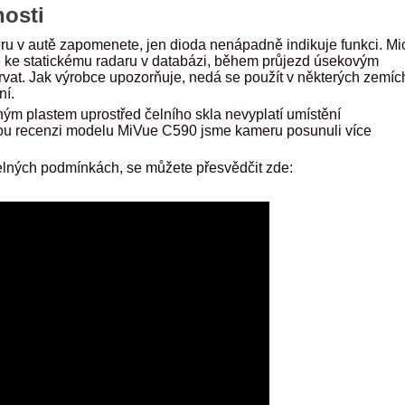
osti
u v autě zapomenete, jen dioda nenápadně indikuje funkci. Mi
íte ke statickému radaru v databázi, během průjezd úsekovým
rvat. Jak výrobce upozorňuje, nedá se použít v některých zemíc
ní.
ným plastem uprostřed čelního skla nevyplatí umístění
nou recenzi modelu MiVue C590 jsme kameru posunuli více
lných podmínkách, se můžete přesvědčit zde: