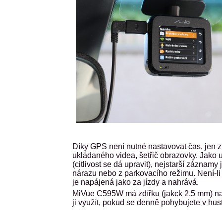
Díky GPS není nutné nastavovat čas, jen zf
ukládaného videa, šetřič obrazovky. Jako 
(citlivost se dá upravit), nejstarší zázna
nárazu nebo z parkovacího režimu. Není-li
je napájená jako za jízdy a nahrává.
MiVue C595W má zdířku (jakck 2,5 mm) na 
ji využít, pokud se denně pohybujete v hu