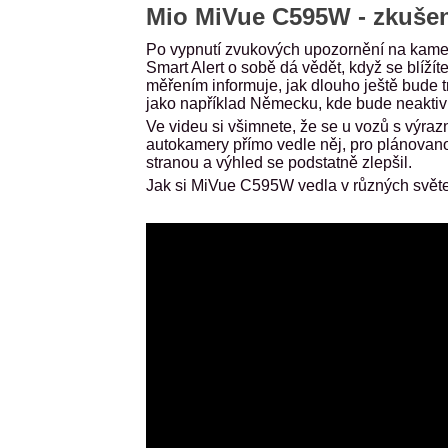
Mio MiVue C595W - zkušen
Po vypnutí zvukových upozornění na kamer
Smart Alert o sobě dá vědět, když se blíž
měřením informuje, jak dlouho ještě bude t
jako například Německu, kde bude neaktiv
Ve videu si všimnete, že se u vozů s výraz
autokamery přímo vedle něj, pro plánova
stranou a výhled se podstatně zlepšil.
Jak si MiVue C595W vedla v různých světe