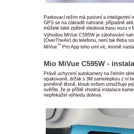
Parkovací režim má pasivní a inteligentní 
GPS se na základě nahrané, případně aktua
můžete také zpětně sledovat trasu vozu v
Výhodou MiVue C595W je zálohování nahra
(OverTheAir) do telefonu, není tak třeba s
™
MiVue
Pro App toho umí víc, kromě nast
Mio MiVue C595W - instal
Právě uchycení autokamery na čelním skle j
opakovaně, držák s 3M samolepkou z ní be
poměrně těsně, kloub ovšem umožňuje její
ověříte, že je příště vhodná instalace kam
nepřekážel výhledu doleva.