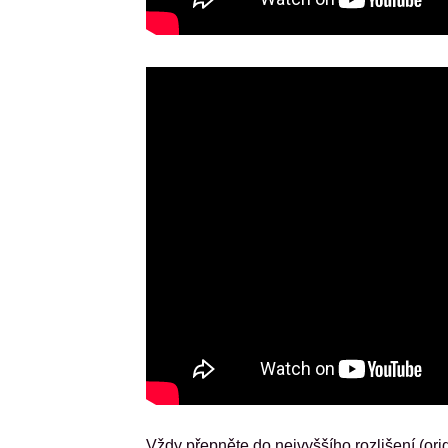
Vždy přepněte do nejvyššího rozlišení (orig