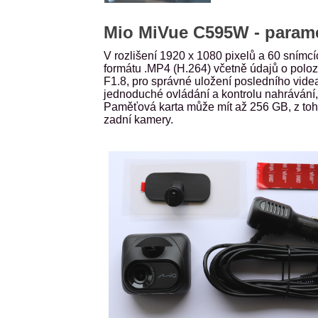
Mio MiVue C595W - param
V rozlišení 1920 x 1080 pixelů a 60 sním
formátu .MP4 (H.264) včetně údajů o poloz
F1.8, pro správné uložení posledního videa
jednoduché ovládání a kontrolu nahrávání
Paměťová karta může mít až 256 GB, z toho
zadní kamery.