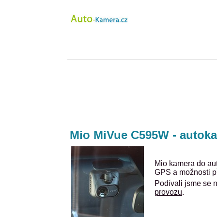
Mio MiVue C595W - autoka
Mio kamera do au
GPS a možnosti př
Podívali jsme se 
provozu
.