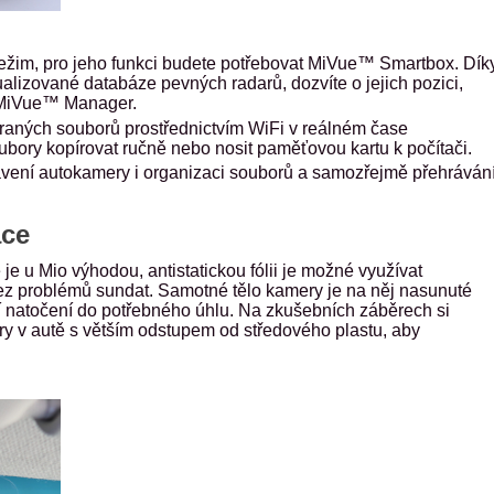
režim, pro jeho funkci budete potřebovat
MiVue™ Smartbox. Dík
lizované databáze pevných radarů, dozvíte o jejich pozici,
MiVue™ Manager
.
ných souborů prostřednictvím WiFi v reálném čase
oubory kopírovat ručně nebo nosit paměťovou kartu k počítači.
avení autokamery i organizaci souborů a samozřejmě přehrávání
ace
e u Mio výhodou, antistatickou fólii je možné využívat
z problémů sundat. Samotné tělo kamery je na něj nasunuté
 natočení do potřebného úhlu. Na zkušebních záběrech si
ery v autě s větším odstupem od středového plastu, aby