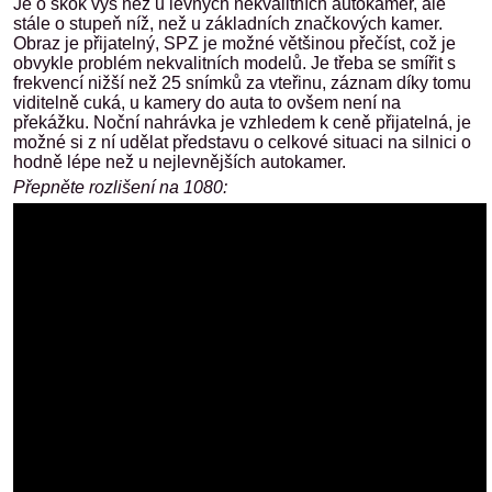
Je o skok výš než u levných nekvalitních autokamer, ale
stále o stupeň níž, než u základních značkových kamer.
Obraz je přijatelný, SPZ je možné většinou přečíst, což je
obvykle problém nekvalitních modelů. Je třeba se smířit s
frekvencí nižší než 25 snímků za vteřinu, záznam díky tomu
viditelně cuká, u kamery do auta to ovšem není na
překážku. Noční nahrávka je vzhledem k ceně přijatelná, je
možné si z ní udělat představu o celkové situaci na silnici o
hodně lépe než u nejlevnějších autokamer.
Přepněte rozlišení na 1080: