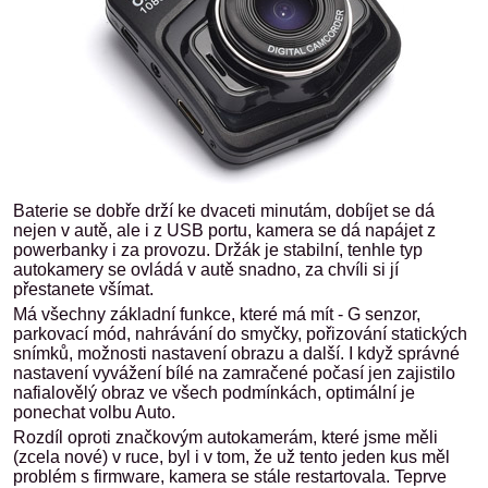
Baterie se dobře drží ke dvaceti minutám, dobíjet se dá
nejen v autě, ale i z USB portu, kamera se dá napájet z
powerbanky i za provozu. Držák je stabilní, tenhle typ
autokamery se ovládá v autě snadno, za chvíli si jí
přestanete všímat.
Má všechny základní funkce, které má mít - G senzor,
parkovací mód, nahrávání do smyčky, pořizování statických
snímků, možnosti nastavení obrazu a další. I když správné
nastavení vyvážení bílé na zamračené počasí jen zajistilo
nafialovělý obraz ve všech podmínkách, optimální je
ponechat volbu Auto.
Rozdíl oproti značkovým autokamerám, které jsme měli
(zcela nové) v ruce, byl i v tom, že už tento jeden kus měl
problém s firmware, kamera se stále restartovala. Teprve