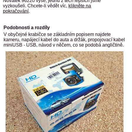
Novatek 96220 výše, jednu z těch lepších jsme
vyzkoušeli. Chcete-li vědět víc,
klikněte na
pokračování
.
Podobnosti a rozdíly
V obyčejné krabičce se základním popisem najdete
kameru, napájecí kabel do auta a držák, propojovací kabel
miniUSB - USB, návod v něčem, co se podobá angličtině.