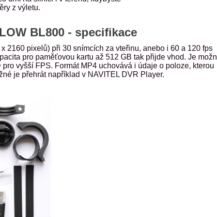
ěry z výletu.
OW BL800 - specifikace
x 2160 pixelů) při 30 snímcích za vteřinu, anebo i 60 a 120 fps
kapacita pro paměťovou kartu až 512 GB tak přijde vhod. Je mož
D pro vyšší FPS. Formát MP4 uchovává i údaje o poloze, kterou
né je přehrát například v NAVITEL DVR Player.