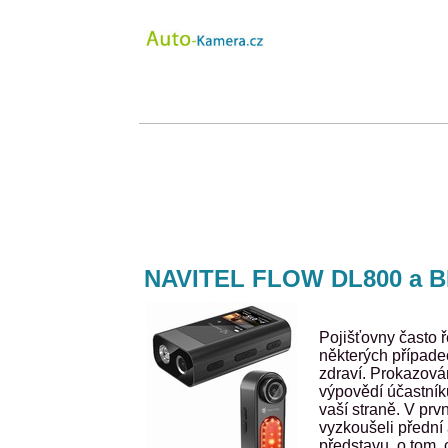
NAVITEL FLOW DL800 a BL
Pojišťovny často ř
některých případe
zdraví. Prokazová
výpovědí účastník
vaší straně. V pr
vyzkoušeli přední 
představu, o tom, c