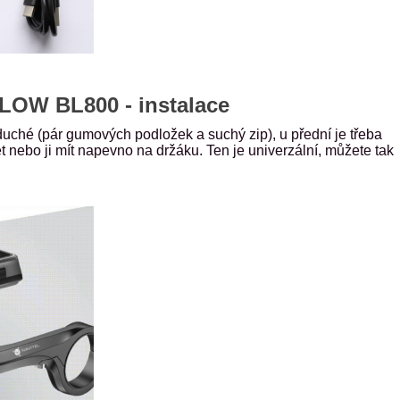
OW BL800 - instalace
uché (pár gumových podložek a suchý zip), u přední je třeba
et nebo ji mít napevno na držáku. Ten je univerzální, můžete tak