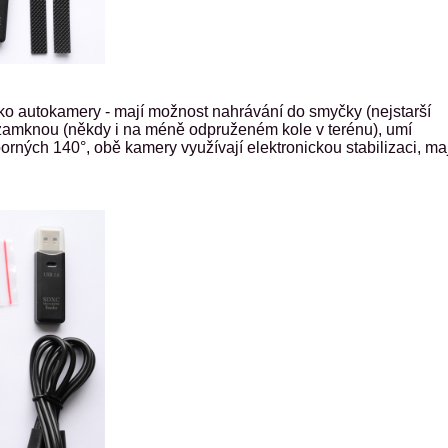
jako autokamery - mají možnost nahrávání do smyčky (nejstarší
 zamknou (někdy i na méně odpruženém kole v terénu), umí
ýborných 140°, obě kamery využívají elektronickou stabilizaci, ma