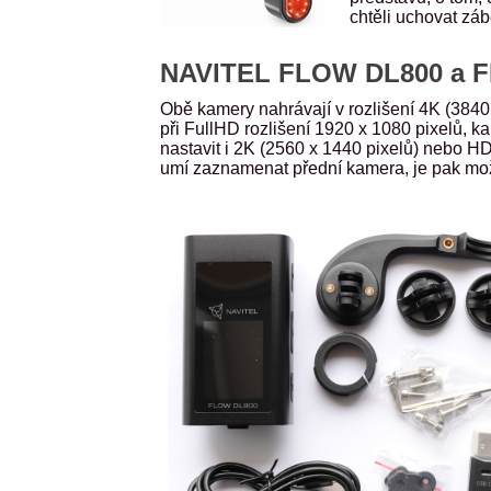
chtěli uchovat záb
NAVITEL FLOW DL800 a FL
Obě kamery nahrávají v rozlišení 4K (3840 
při FullHD rozlišení 1920 x 1080 pixelů, 
nastavit i 2K (2560 x 1440 pixelů) nebo H
umí zaznamenat přední kamera, je pak mož