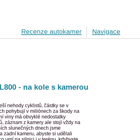
Recenze autokamer
Navigace
800 - na kole s kamerou
eší nehody cyklistů, částky se v
ch pohybují v miliónech za škody na
ní viny má obvyklé nedostatky
ů, záznam z kamery ale stojí vždy na
vních slunečných dnech jsme
a zadní kameru, abyste si udělali
o umí na silnici i v terénu, kdybyste