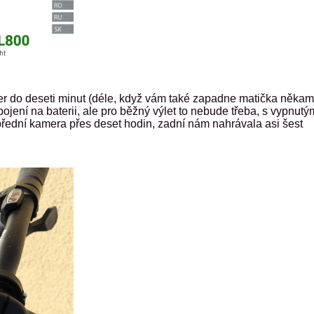
er do deseti minut (déle, když vám také zapadne matička někam
ojení na baterii, ale pro běžný výlet to nebude třeba, s vypnutý
přední kamera přes deset hodin, zadní nám nahrávala asi šest