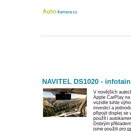
NAVITEL DS1020 - infotain
V novějších autech
Apple CarPlay na v
vozidle tuhle vý
investicí a jedno
připojit displej s
použít i autokamer
Dobrým příkladem j
jsme použili pro
p