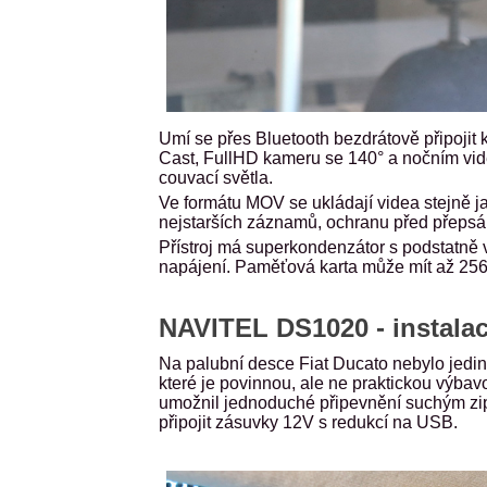
Umí se přes Bluetooth bezdrátově připojit k
Cast, FullHD kameru se 140° a nočním viděn
couvací světla.
Ve formátu MOV se ukládají videa stejně j
nejstarších záznamů, ochranu před přepsá
Přístroj má superkondenzátor s podstatně vy
napájení. Paměťová karta může mít až 256
NAVITEL DS1020 - instala
Na palubní desce Fiat Ducato nebylo jediné
které je povinnou, ale ne praktickou výba
umožnil jednoduché připevnění suchým zip
připojit zásuvky 12V s redukcí na USB.