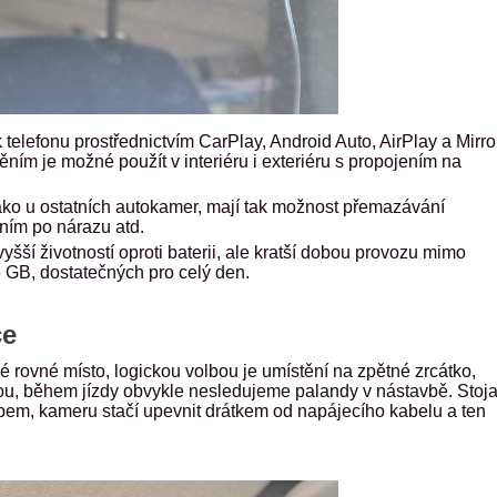
 telefonu prostřednictvím CarPlay, Android Auto, AirPlay a Mirro
ím je možné použít v interiéru i exteriéru s propojením na
ako u ostatních autokamer, mají tak možnost přemazávání
ním po nárazu atd.
šší životností oproti baterii, ale kratší dobou provozu mimo
 GB, dostatečných pro celý den.
ce
 rovné místo, logickou volbou je umístění na zpětné zrcátko,
vou, během jízdy obvykle nesledujeme palandy v nástavbě. Stoj
em, kameru stačí upevnit drátkem od napájecího kabelu a ten