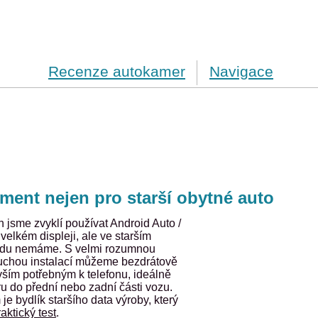
Recenze autokamer
Navigace
ment nejen pro starší obytné auto
 jsme zvyklí používat Android Auto /
elkém displeji, ale ve starším
hodu nemáme. S velmi rozumnou
duchou instalací můžeme bezdrátově
e vším potřebným k telefonu, ideálně
u do přední nebo zadní části vozu.
e bydlík staršího data výroby, který
raktický test
.