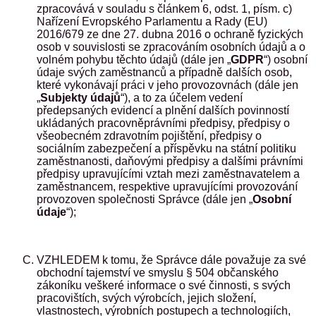
zpracovává v souladu s článkem 6, odst. 1, písm. c)
Nařízení Evropského Parlamentu a Rady (EU)
2016/679 ze dne 27. dubna 2016 o ochraně fyzických
osob v souvislosti se zpracováním osobních údajů a o
volném pohybu těchto údajů (dále jen „
GDPR
“) osobní
údaje svých zaměstnanců a případně dalších osob,
které vykonávají práci v jeho provozovnách (dále jen
„
Subjekty údajů
“), a to za účelem vedení
předepsaných evidencí a plnění dalších povinností
ukládaných pracovněprávními předpisy, předpisy o
všeobecném zdravotním pojištění, předpisy o
sociálním zabezpečení a příspěvku na státní politiku
zaměstnanosti, daňovými předpisy a dalšími právními
předpisy upravujícími vztah mezi zaměstnavatelem a
zaměstnancem, respektive upravujícími provozování
provozoven společnosti Správce (dále jen „
Osobní
údaje
“);
VZHLEDEM k tomu, že Správce dále považuje za své
obchodní tajemství ve smyslu § 504 občanského
zákoníku veškeré informace o své činnosti, s svých
pracovištích, svých výrobcích, jejich složení,
vlastnostech, výrobních postupech a technologiích,