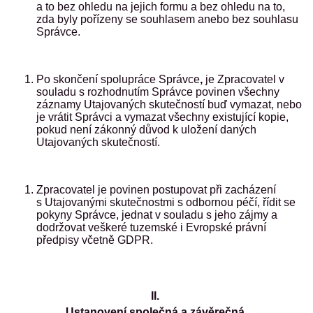
a to bez ohledu na jejich formu a bez ohledu na to,
zda byly pořízeny se souhlasem anebo bez souhlasu
Správce.
Po skončení spolupráce Správce
,
je Zpracovatel v
souladu s rozhodnutím Správce povinen všechny
záznamy Utajovaných skutečností buď vymazat, nebo
je vrátit Správci a vymazat všechny existující kopie,
pokud není zákonný důvod k uložení daných
Utajovaných skutečností.
Zpracovatel je povinen postupovat při zacházení
s Utajovanými skutečnostmi s odbornou péčí, řídit se
pokyny Správce, jednat v souladu s jeho zájmy a
dodržovat veškeré tuzemské i Evropské právní
předpisy včetně GDPR.
II.
Ustanovení společná a závěrečná