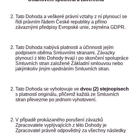
Tato Dohoda a veškeré právní vztahy z ní plynoucí se
řídí právním řádem České republiky a přímo
závaznými předpisy Evropské unie, zejména GDPR.
Tato Dohoda nabývá platnosti a účinnosti jejím
podpisem oběma Smluvními stranami. Závazky
plynoucí z této Dohody trvají i po skončení spolupráce
Smluvních stran založené Základní smlouvou nebo
jakýmkoliv jiným ujednáním Smluvních stran.
Tato Dohoda se vyhotovuje ve
dvou (2) stejnopisech
s platností originálu, přičemž každá ze Smluvních
stran převezme po jednom vyhotovení.
V případě prokázaného porušení závazků
Zpracovatele vyplývajících z této Dohody je
Zpracovatel právně odpovědný za všechny následky