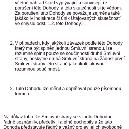
včetně náhrad škod vyplývající a související z
porušení této Dohody, a této skutečnosti si je vědom.
Za porušení této Dohody se považuje zejména také
jakákoliv indiskrece či únik Utajovaných skutečností
ve smyslu odst. 1.2. této Dohody.
V případech, kdy jakýkoli závazek podle této Dohody,
který má být splněn jednou Smluvní stranou, lze
rozumně splnit pouze se součinností druhé Smluvní
strany, poskytne druhá Smluvní strana na žádost první
Smluvní strany této straně jakoukoli takovou
rozumnou součinnost.
Tuto Dohodu lze měnit a doplňovat pouze písemnou
formou.
Na důkaz toho, že Smluvní strany se s touto Dohodou
řádně seznámily, přečetly ji a plně pochopily a že tato
Dohoda představuje řádný a vážný projev jejich svobodné