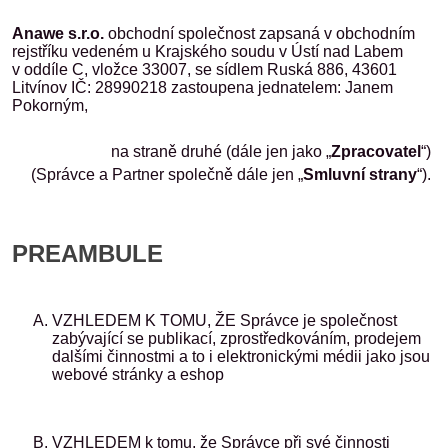
Anawe s.r.o.
obchodní společnost zapsaná v obchodním
rejstříku vedeném u Krajského soudu v Ústí nad Labem
v oddíle C, vložce 33007, se sídlem Ruská 886, 43601
Litvínov IČ: 28990218 zastoupena jednatelem: Janem
Pokorným,
na straně druhé (dále jen jako „
Zpracovatel
“)
(Správce a Partner společně dále jen „
Smluvní strany
“).
PREAMBULE
VZHLEDEM K TOMU, ŽE Správce je společnost
zabývající se publikací, zprostředkováním, prodejem
dalšími činnostmi a to i elektronickými médii jako jsou
webové stránky a eshop
VZHLEDEM k tomu, že Správce při své činnosti