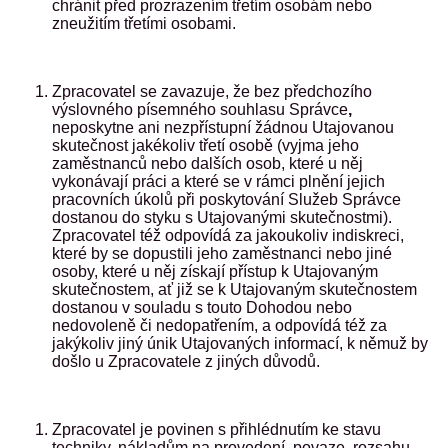
chránit před prozrazením třetím osobám nebo
zneužitím třetími osobami.
Zpracovatel se zavazuje, že bez předchozího
výslovného písemného souhlasu Správce
,
neposkytne ani nezpřístupní žádnou Utajovanou
skutečnost jakékoliv třetí osobě (vyjma jeho
zaměstnanců nebo dalších osob, které u něj
vykonávají práci a které se v rámci plnění jejich
pracovních úkolů při poskytování Služeb Správce
dostanou do styku s Utajovanými skutečnostmi).
Zpracovatel též odpovídá za jakoukoliv indiskreci,
které by se dopustili jeho zaměstnanci nebo jiné
osoby, které u něj získají přístup k Utajovaným
skutečnostem, ať již se k Utajovaným skutečnostem
dostanou v souladu s touto Dohodou nebo
nedovoleně či nedopatřením, a odpovídá též za
jakýkoliv jiný únik Utajovaných informací, k němuž by
došlo u Zpracovatele z jiných důvodů.
Zpracovatel je povinen s přihlédnutím ke stavu
techniky, nákladům na provedení, povaze, rozsahu,