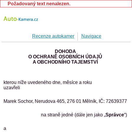
Požadovaný text nenalezen.
Recenze autokamer
Navigace
DOHODA
O OCHRANĚ OSOBNÍCH ÚDAJŮ
A OBCHODNÍHO TAJEMSTVÍ
kterou níže uvedeného dne, měsíce a roku
uzavř
Marek Sochor, Nerudova 465, 276 01 Mělník, IČ: 72639377
na straně jedné (dále jen jako „
Správce
“)
a