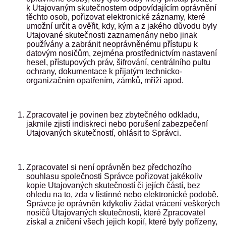
k Utajovaným skutečnostem odpovídajícím oprávnění
těchto osob, pořizovat elektronické záznamy, které
umožní určit a ověřit, kdy, kým a z jakého důvodu byly
Utajované skutečnosti zaznamenány nebo jinak
používány a zabránit neoprávněnému přístupu k
datovým nosičům, zejména prostřednictvím nastavení
hesel, přístupových práv, šifrování, centrálního pultu
ochrany, dokumentace k přijatým technicko-
organizačním opatřením, zámků, mříží apod.
Zpracovatel je povinen bez zbytečného odkladu,
jakmile zjistí indiskreci nebo porušení zabezpečení
Utajovaných skutečností, ohlásit to Správci.
Zpracovatel si není oprávněn bez předchozího
souhlasu společnosti Správce pořizovat jakékoliv
kopie Utajovaných skutečností či jejích částí, bez
ohledu na to, zda v listinné nebo elektronické podobě.
Správce je oprávněn kdykoliv žádat vrácení veškerých
nosičů Utajovaných skutečností, které Zpracovatel
získal a zničení všech jejich kopií, které byly pořízeny,