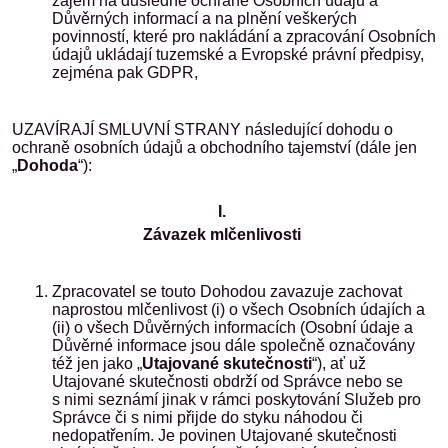
zájem na důsledné ochraně Osobních údajů a
Důvěrných informací a na plnění veškerých
povinností, které pro nakládání a zpracování Osobních
údajů ukládají tuzemské a Evropské právní předpisy,
zejména pak GDPR,
UZAVÍRAJÍ SMLUVNÍ STRANY následující dohodu o
ochraně osobních údajů a obchodního tajemství (dále jen
„
Dohoda
“):
I.
Závazek mlčenlivosti
Zpracovatel se touto Dohodou zavazuje zachovat
naprostou mlčenlivost (i) o všech Osobních údajích a
(ii) o všech Důvěrných informacích (Osobní údaje a
Důvěrné informace jsou dále společně označovány
též jen jako „
Utajované skutečnosti
“), ať už
Utajované skutečnosti obdrží od Správce nebo se
s nimi seznámí jinak v rámci poskytování Služeb pro
Správce či s nimi přijde do styku náhodou či
nedopatřením. Je povinen Utajované skutečnosti