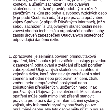
kontextu a účelům zacházení s Utajovanými
skutečnostmi i k různě pravděpodobným a různě
závažným rizikům pro práva a svobody fyzických osob
(v případě Osobních údajů) a pro práva a oprávněné
zájmy Správce (v případě Důvěrných informací), jež s
sebou zacházení s Utajovanými skutečnostmi nese,
zavést vhodná technická a organizační opatření, aby
zajistil úroveň zabezpečení Utajovaných skutečností
odpovídající danému riziku.
Zpracovatel je zejména povinen přijmout taková
opatření, která spolu s jeho vnitřními postupy povedou
k zamezení, odhalování a zvládání případů porušení
zabezpečení Utajovaných skutečností a zohlední
zejména rizika, která představuje zacházení s nimi,
zejména náhodné nebo protiprávní zničení, ztrátu,
změnu nebo neoprávněné poskytnutí nebo
zpřístupnění přenášených, uložených nebo jinak
používaných Utajovaných skutečností. Mezi taková
opatření může patřit mimo jiné: přesně stanovit
pravidla pro práci s danými informačními systémy,
zajistit, aby informační systémy používaly pouze
oprávněné osoby, aby tyto osoby měly přístup pouze