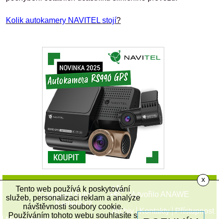
Kolik autokamery NAVITEL stojí
?
x
Tento web používá k poskytování
Copyright Auto-
Vytvořilo
ANAWE
služeb, personalizaci reklam a analýze
Kamera.cz
návštěvnosti soubory cookie.
Archiv
Kontakty
Přístupnost
Používáním tohoto webu souhlasíte s