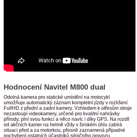
Hodnocení Navitel M800 dual
Odolná kamera pro statické umístění na motocykl
umožňuje automatický záznam kompletní jízdy v rozlišení
FullHD z přední a zadní kamery. Vzhledem k otřesům stroje
nezastoupí videokamery, určené pro kvalitní nahrávky
přírody, plní svou funkci a něco navíc i díky GPS. Na rozdíl
od akčních kamer na helmě vždy v širokém úhlu zabírá
situaci před a za motorkou, přesně zaznamená případné
pochybení ostatních účastníků silničního provozu.