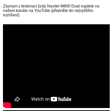
Záznam z testovací jízdy Navitel M800 Dual najdete na
našem kanále na YouTube (přepněte do nejvyššího
rozlišení):