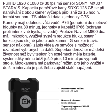
FullHD 1920 x 1080 @ 30 fps má senzor
SONY IMX307
STARVIS. Kapacita paměťové karty SDXC 128 GB se při
nahrávání z obou kamer vyčerpá přibližně za 15 hodin,
formát souboru .TS ukládá i data z jednotky GPS.
Kamery mají odolnost vůči vodě IP76 (ponoření do metrové
hloubky na 30 minut), jednotky a kabeláž IP66 (ochrana
proti intenzivně tryskající vodě). Protože Navitel M800 dual
má i mikrofon, využívá systém redukce hluku, ostatní
funkce jsou stejné jako u autokamer - G-senzor (navíc
senzor náklonu), zápis videa ve smyčce s možností
uzamčení vybraných, a další. Superkondenzátor má delší
životnost než by v teplotních extrémech měla baterie,
systém díky němu běží ještě přes 10 minut po vypnutí
stroje. Motokamera má parkovací režim, pro jeho využití v
delším intervalu je pak třeba zajistit stálé napájení.