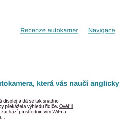
Recenze autokamer
Navigace
okamera, která vás naučí anglicky
displej a dá se tak snadno
by překážela výhledu řidiče.
Ověřili
ní zachází prostřednictvím WiFi a
...