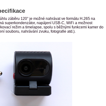
ecifikace
a úhlu záběru 120° je možné nahrávat ve formátu H.265 na
má superkondenzátor, napájení USB-C, WiFi a možnost
rkovací režim a timelapse, spolu s běžnými funkcemi kamer do
ní souboru, nahrávání zvuku, fotografie atd.).