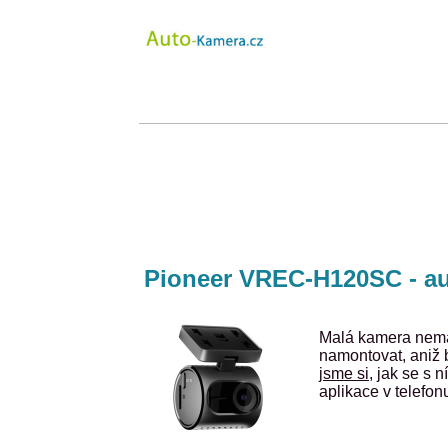
Pioneer VREC-H120SC - aut
Malá kamera nemá 
namontovat, aniž 
jsme si
, jak se s 
aplikace v telefonu