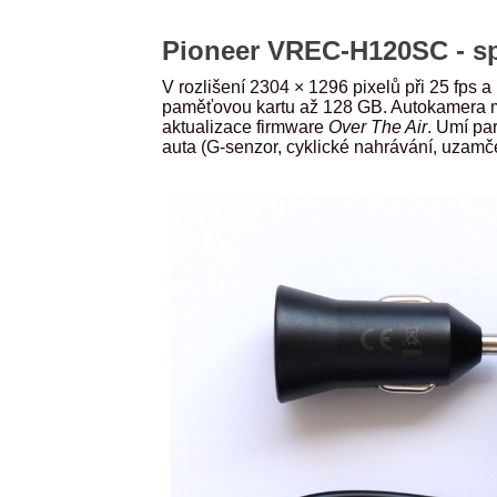
Pioneer VREC-H120SC - sp
V rozlišení 2304 × 1296 pixelů při 25 fps 
paměťovou kartu až 128 GB. Autokamera 
aktualizace firmware
Over The Air
. Umí pa
auta (G-senzor, cyklické nahrávání, uzamče