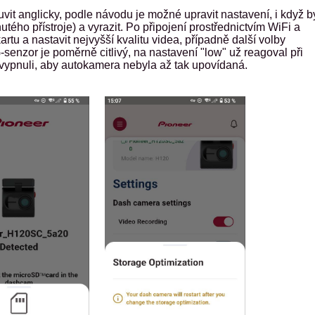
it anglicky, podle návodu je možné upravit nastavení, i když b
ého přístroje) a vyrazit. Po připojení prostřednictvím WiFi a
rtu a nastavit nejvyšší kvalitu videa, případně další volby
enzor je poměrně citlivý, na nastavení "low" už reagoval při
 vypnuli, aby autokamera nebyla až tak upovídaná.