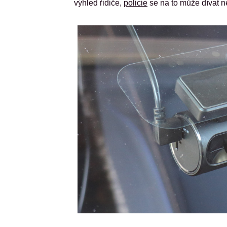
výhled řidiče,
policie
se na to může dívat ne