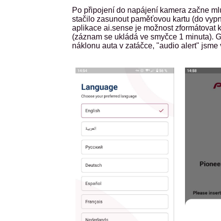
Po připojení do napájení kamera začne mluv
stačilo zasunout paměťovou kartu (do vypnut
aplikace ai.sense je možnost zformátovat ka
(záznam se ukládá ve smyčce 1 minuta). G-s
náklonu auta v zatáčce, "audio alert" jsme